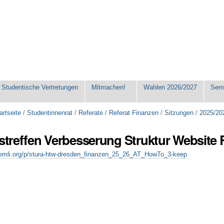
Studentische Vertretungen
Mitmachen!
Wahlen 2026/2027
Seme
artseite
/
Studentinnenrat
/
Referate
/
Referat Finanzen
/
Sitzungen
/
2025/20
tstreffen Verbesserung Struktur Website 
temli.org/p/stura-htw-dresden_finanzen_25_26_AT_HowTo_3-keep