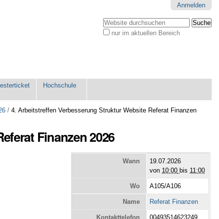
Anmelden
Website durchsuchen
nur im aktuellen Bereich
Erweiterte
Suche…
sterticket
Hochschule
26
/
4. Arbeitstreffen Verbesserung Struktur Website Referat Finanzen
Referat Finanzen 2026
Wann
19.07.2026
von
10:00
bis
11:00
Wo
A105/A106
Name
Referat Finanzen
Kontakttelefon
00493514623249