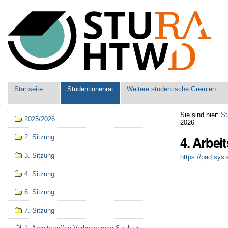
Benutzerspezifische
Werkzeuge
Sektionen
Startseite
Studentinnenrat
Weitere studentische Gremien
Navigation
Sie sind hier:
St
2025/2026
2026
4. Arbei
2. Sitzung
3. Sitzung
https://pad.sys
4. Sitzung
6. Sitzung
7. Sitzung