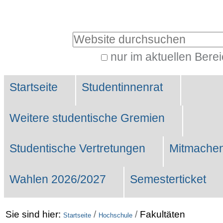
Benutzerspezifische
Werkzeuge
Website durchsuchen
nur im aktuellen Bere
Erweiterte
Sektionen
Suche…
Startseite
Studentinnenrat
Weitere studentische Gremien
Studentische Vertretungen
Mitmachen
Wahlen 2026/2027
Semesterticket
Sie sind hier:
/
/
Fakultäten
Startseite
Hochschule