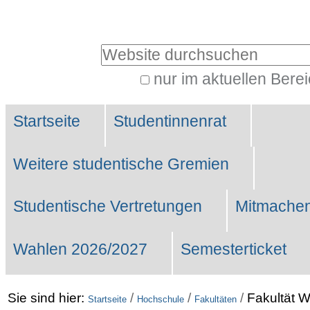
Benutzerspezifische
Werkzeuge
Website durchsuchen
nur im aktuellen Bere
Erweiterte
Sektionen
Suche…
Startseite
Studentinnenrat
Weitere studentische Gremien
Studentische Vertretungen
Mitmachen
Wahlen 2026/2027
Semesterticket
Sie sind hier:
/
/
/
Fakultät W
Startseite
Hochschule
Fakultäten