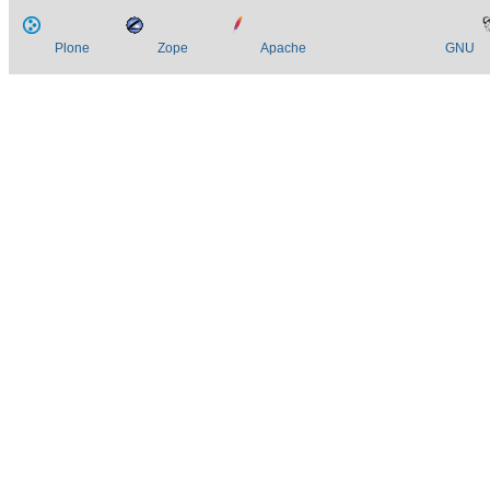
Plone
Zope
Apache
GNU