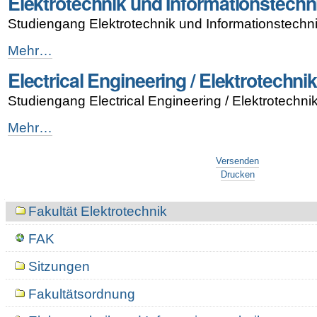
Elektrotechnik und Informationstechn
Studiengang Elektrotechnik und Informationstechni
Elektrotechnik
Mehr…
und
Electrical Engineering / Elektrotechni
Informationstechnik
-
Studiengang Electrical Engineering / Elektrotechni
Electrical
Mehr…
Engineering
Artikelaktionen
/
Versenden
Elektrotechnik
Drucken
-
Navigation
Fakultät Elektrotechnik
FAK
Sitzungen
Fakultätsordnung