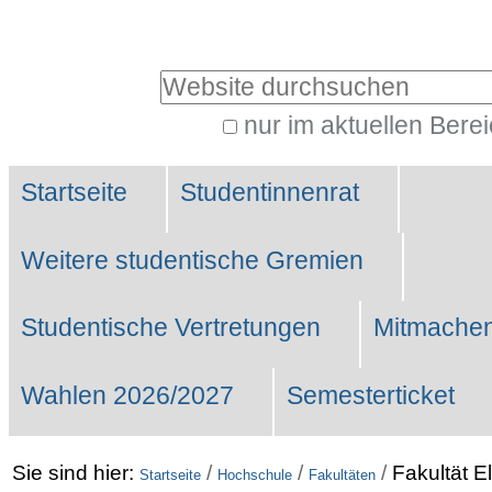
Benutzerspezifische
Werkzeuge
Website durchsuchen
nur im aktuellen Bere
Erweiterte
Sektionen
Suche…
Startseite
Studentinnenrat
Weitere studentische Gremien
Studentische Vertretungen
Mitmachen
Wahlen 2026/2027
Semesterticket
Sie sind hier:
/
/
/
Fakultät E
Startseite
Hochschule
Fakultäten