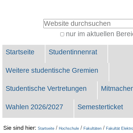
Benutzerspezifische
Werkzeuge
Website durchsuchen
nur im aktuellen Bere
Erweiterte
Sektionen
Suche…
Startseite
Studentinnenrat
Weitere studentische Gremien
Studentische Vertretungen
Mitmachen
Wahlen 2026/2027
Semesterticket
Sie sind hier:
/
/
/
Startseite
Hochschule
Fakultäten
Fakultät Elektr