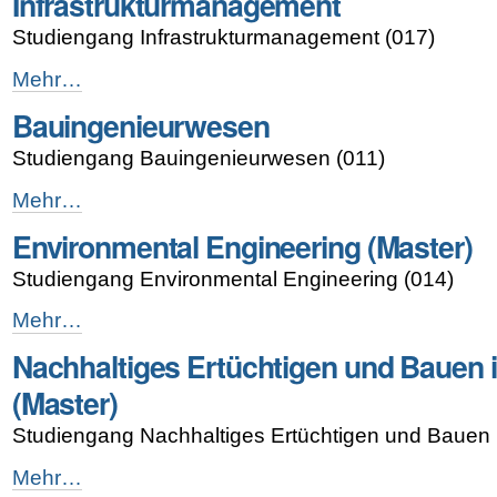
Infrastrukturmanagement
Studiengang Infrastrukturmanagement (017)
Infrastrukturmanagement
Mehr…
-
Bauingenieurwesen
Studiengang Bauingenieurwesen (011)
Bauingenieurwesen
Mehr…
-
Environmental Engineering (Master)
Studiengang Environmental Engineering (014)
Environmental
Mehr…
Engineering
Nachhaltiges Ertüchtigen und Bauen
(Master)
-
(Master)
Studiengang Nachhaltiges Ertüchtigen und Bauen 
Nachhaltiges
Mehr…
Ertüchtigen