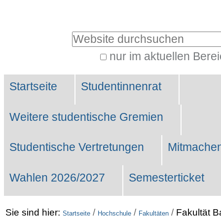
Benutzerspezifische
Werkzeuge
Website durchsuchen
nur im aktuellen Bere
Erweiterte
Sektionen
Suche…
Startseite
Studentinnenrat
Weitere studentische Gremien
Studentische Vertretungen
Mitmachen
Wahlen 2026/2027
Semesterticket
Sie sind hier:
/
/
/
Fakultät 
Startseite
Hochschule
Fakultäten