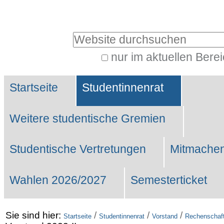
Benutzerspezifische
Werkzeuge
Website durchsuchen
nur im aktuellen Bere
Erweiterte
Sektionen
Suche…
Startseite
Studentinnenrat
Weitere studentische Gremien
Studentische Vertretungen
Mitmachen
Wahlen 2026/2027
Semesterticket
Sie sind hier:
/
/
/
Startseite
Studentinnenrat
Vorstand
Rechenschaf