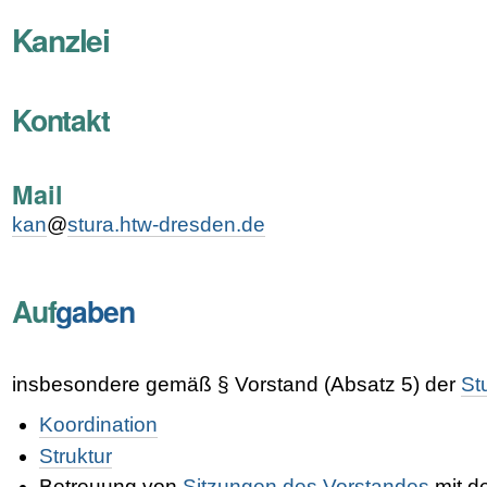
Kanzlei
Kontakt
Mail
kan
@
stura.htw-dresden.de
Auf
gaben
insbesondere gemäß § Vorstand (Absatz 5) der
St
Koordination
Struktur
Betreuung von
Sitzungen des Vorstandes
mit d