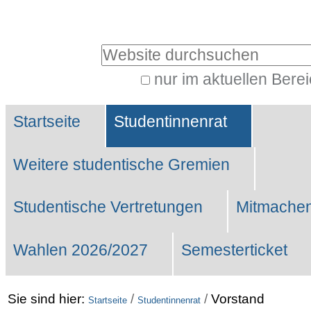
Benutzerspezifische
Werkzeuge
Website durchsuchen
nur im aktuellen Bere
Erweiterte
Sektionen
Suche…
Startseite
Studentinnenrat
Weitere studentische Gremien
Studentische Vertretungen
Mitmachen
Wahlen 2026/2027
Semesterticket
Sie sind hier:
/
/
Vorstand
Startseite
Studentinnenrat