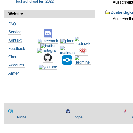
Hochschulwahlen 2022
Ausschreibu
Zuständigk
Website
Ausschreibu
FAQ
Artikelaktionen
Service
Kontakt
Feedback
Chat
Accounts
Ämter
Plone
Zope