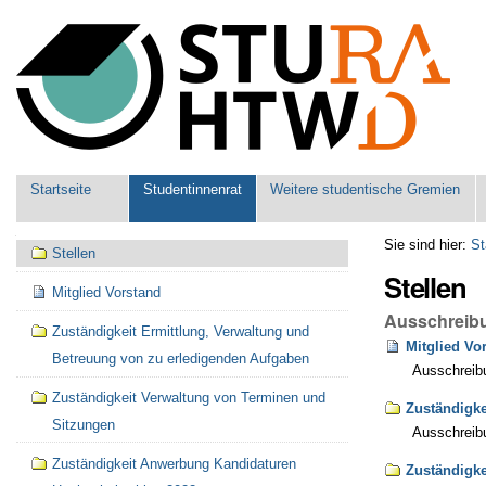
Benutzerspezifische
Werkzeuge
Sektionen
Startseite
Studentinnenrat
Weitere studentische Gremien
Navigation
Sie sind hier:
St
Stellen
Stellen
Mitglied Vorstand
Ausschreibu
Zuständigkeit Ermittlung, Verwaltung und
Mitglied Vo
Betreuung von zu erledigenden Aufgaben
Ausschreibu
Zuständigkeit Verwaltung von Terminen und
Zuständigke
Sitzungen
Ausschreibu
Zuständigkeit Anwerbung Kandidaturen
Zuständigke