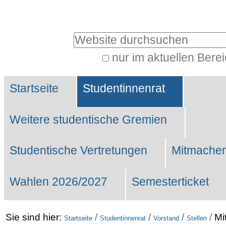
Benutzerspezifische
Werkzeuge
Website durchsuchen
nur im aktuellen Bere
Erweiterte
Sektionen
Suche…
Startseite
Studentinnenrat
Weitere studentische Gremien
Studentische Vertretungen
Mitmachen
Wahlen 2026/2027
Semesterticket
Sie sind hier:
/
/
/
/
Mi
Startseite
Studentinnenrat
Vorstand
Stellen