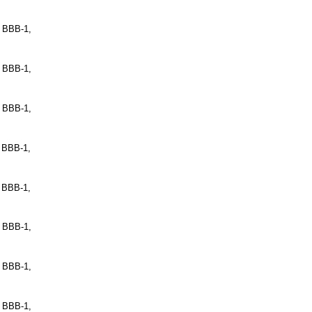
/ BBB-1
,
/ BBB-1
,
/ BBB-1
,
/ BBB-1
,
/ BBB-1
,
/ BBB-1
,
/ BBB-1
,
/ BBB-1
,