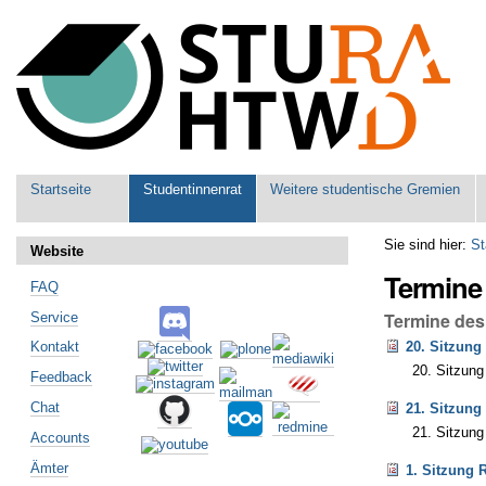
Benutzerspezifische
Werkzeuge
Sektionen
Startseite
Studentinnenrat
Weitere studentische Gremien
Sie sind hier:
St
Website
Termine
FAQ
Termine des
Service
20. Sitzung
Kontakt
20. Sitzung
Feedback
Chat
21. Sitzung
21. Sitzung
Accounts
Ämter
1. Sitzung 