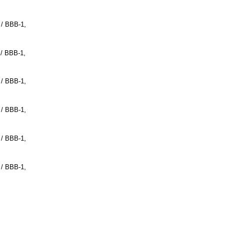
 / BBB-1
,
 / BBB-1
,
 / BBB-1
,
 / BBB-1
,
 / BBB-1
,
 / BBB-1
,