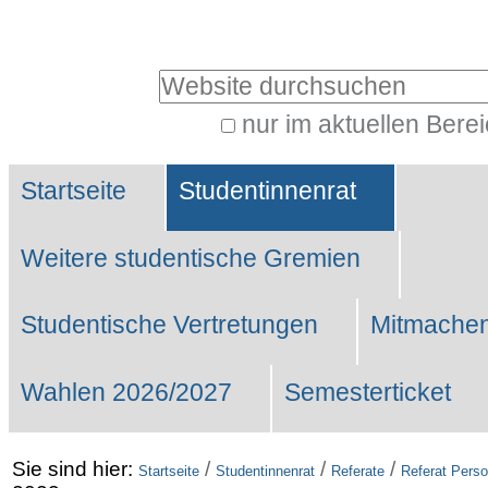
Benutzerspezifische
Werkzeuge
Website durchsuchen
nur im aktuellen Bere
Erweiterte
Sektionen
Suche…
Startseite
Studentinnenrat
Weitere studentische Gremien
Studentische Vertretungen
Mitmachen
Wahlen 2026/2027
Semesterticket
Sie sind hier:
/
/
/
Startseite
Studentinnenrat
Referate
Referat Perso