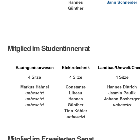
Hannes
Jann Schneider
Günther
Mitglied im Studentinnenrat
Bauingenieurwesen
Elektrotechnik
Landbau/Umwelt/Che
4 Sitze
4 Sitze
4 Sitze
Markus Hähnel
Constanze
Hannes Dittrich
unbesetzt
Libeau
Jasmin Paulik
unbesetzt
Hannes
Johann Boxberger
unbesetzt
Günther
unbesetzt
Tino Köhler
unbesetzt
Mitglied im Erweiterten Senat