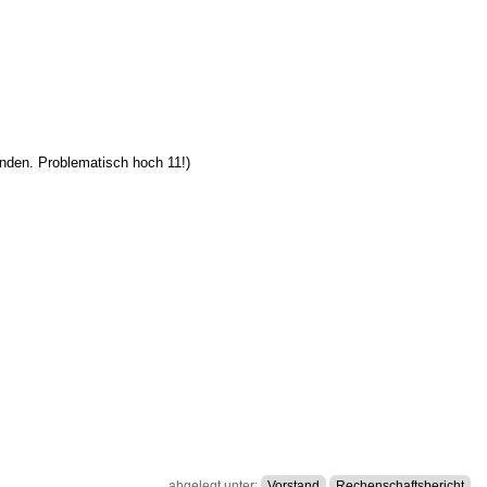
funden. Problematisch hoch 11!)
abgelegt unter:
Vorstand
Rechenschaftsbericht