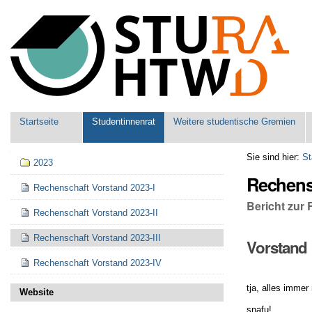
Benutzerspezifische
Werkzeuge
Sektionen
Startseite
Studentinnenrat
Weitere studentische Gremien
Navigation
Sie sind hier:
St
2023
Rechensc
Rechenschaft Vorstand 2023-I
Bericht zur 
Rechenschaft Vorstand 2023-II
Rechenschaft Vorstand 2023-III
Vorstand
Rechenschaft Vorstand 2023-IV
tja, alles imme
Website
snafu!