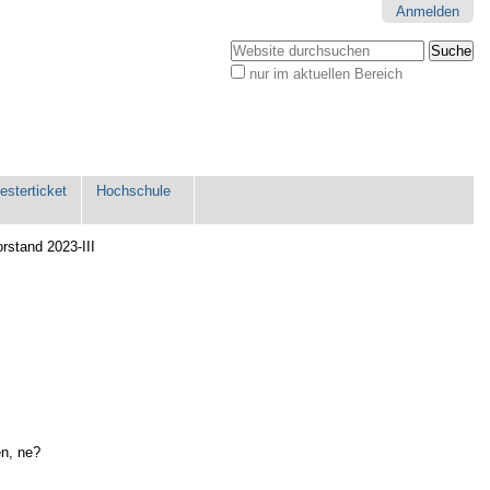
Anmelden
Website durchsuchen
nur im aktuellen Bereich
Erweiterte
Suche…
sterticket
Hochschule
rstand 2023-III
en, ne?