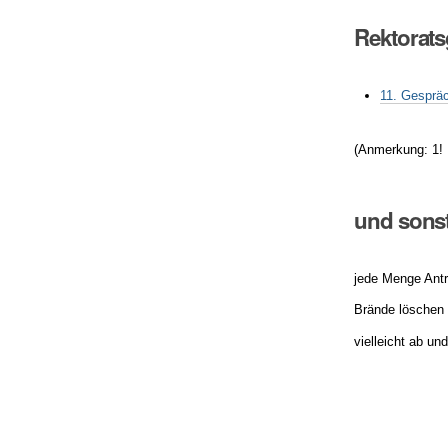
Rektorat
11. Gesprä
(Anmerkung: 1! E
und sons
jede Menge Anträ
Brände löschen
vielleicht ab un
Artikelaktionen