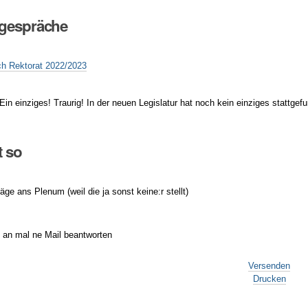
sgespräche
ch Rektorat 2022/2023
in einziges! Traurig! In der neuen Legislatur hat noch kein einziges stattge
t so
ge ans Plenum (weil die ja sonst keine:r stellt)
d an mal ne Mail beantworten
Versenden
Drucken