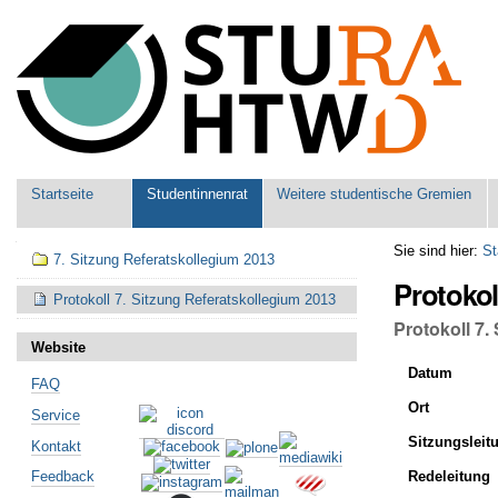
Benutzerspezifische
Werkzeuge
Sektionen
Startseite
Studentinnenrat
Weitere studentische Gremien
Navigation
Sie sind hier:
St
7. Sitzung Referatskollegium 2013
Protokol
Protokoll 7. Sitzung Referatskollegium 2013
Protokoll 7.
Website
Datum
FAQ
Ort
Service
Sitzungsleit
Kontakt
Redeleitung
Feedback