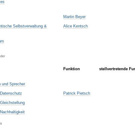
les
Martin Beyer
ntische Selbstverwaltung &
Alice Kentsch
ium
eder
Funktion
stellvertretende Fu
n und Sprecher
 Datenschutz
Patrick Pietsch
Gleichstellung
Nachhaltigkeit
Ra