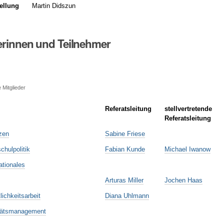
tellung
Martin Didszun
erinnen und Teilnehmer
 Mitglieder
Referatsleitung
stellvertretende
Referatsleitung
zen
Sabine Friese
chulpolitik
Fabian Kunde
Michael Iwanow
ationales
Arturas Miller
Jochen Haas
lichkeitsarbeit
Diana Uhlmann
itätsmanagement