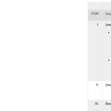
ITOP
Geg
I.
(ne
II.
(ne
III.
Bes