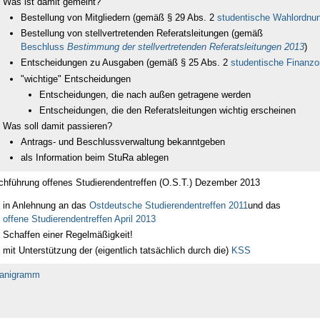
Was ist damit gemeint?
Bestellung von Mitgliedern (gemäß § 29 Abs. 2
studentische Wahlordnu
Bestellung von stellvertretenden Referatsleitungen (gemäß
Beschluss
Bestimmung der stellvertretenden Referatsleitungen 2013
)
Entscheidungen zu Ausgaben (gemäß § 25 Abs. 2
studentische Finanz
"wichtige" Entscheidungen
Entscheidungen, die nach außen getragene werden
Entscheidungen, die den Referatsleitungen wichtig erscheinen
Was soll damit passieren?
Antrags- und Beschlussverwaltung bekanntgeben
als Information beim StuRa ablegen
chführung offenes Studierendentreffen (O.S.T.) Dezember 2013
in Anlehnung an das
Ostdeutsche Studierendentreffen 2011
und das
offene Studierendentreffen April 2013
Schaffen einer Regelmäßigkeit!
mit Unterstützung der (eigentlich tatsächlich durch die)
KSS
anigramm