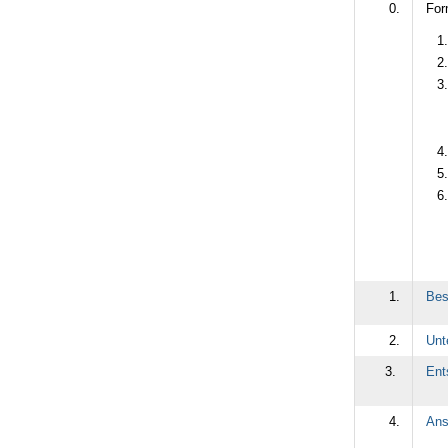
0.
For
1.
Bes
2.
Unt
3.
Ent
4.
Ans