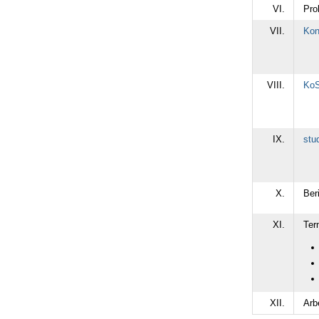
VI.
Pro
VII.
Kon
VIII.
Ko
IX.
stu
X.
Ber
XI.
Ter
XII.
Arb