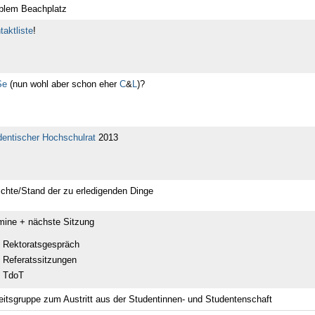
blem Beachplatz
taktliste
!
Se
(nun wohl aber schon eher
C
&
L
)?
dentischer Hochschulrat
2013
ichte/Stand der zu erledigenden Dinge
mine + nächste Sitzung
Rektoratsgespräch
Referatssitzungen
TdoT
eitsgruppe zum Austritt aus der Studentinnen- und Studentenschaft