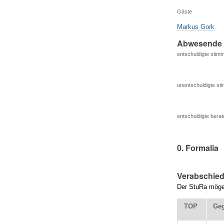
Gäste
Markus Gork
Abwesende
entschuldigte stimm
unentschuldigte sti
entschuldigte berat
0. Formalia
Verabschie
Der StuRa möge 
TOP
Geg