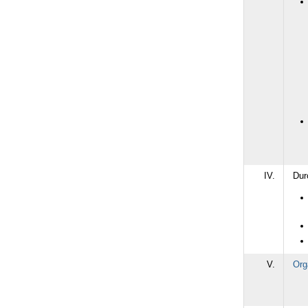
IV.
Dur
V.
Org