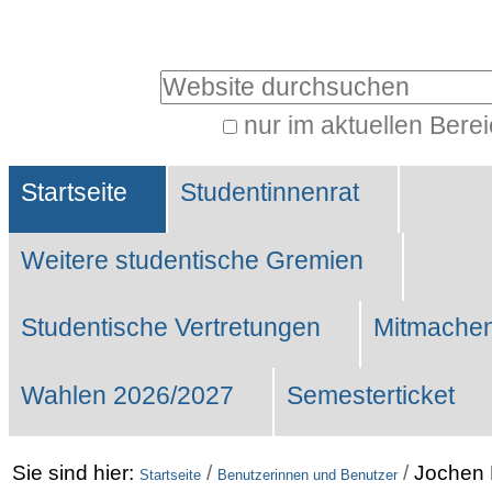
Benutzerspezifische
Werkzeuge
Website durchsuchen
nur im aktuellen Bere
Erweiterte
Sektionen
Suche…
Startseite
Studentinnenrat
Weitere studentische Gremien
Studentische Vertretungen
Mitmachen
Wahlen 2026/2027
Semesterticket
Sie sind hier:
/
/
Jochen
Startseite
Benutzerinnen und Benutzer