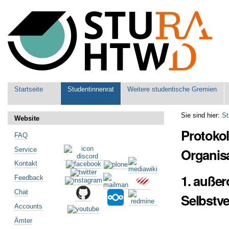
Benutzerspezifische
Werkzeuge
Sektionen
Startseite
Studentinnenrat
Weitere studentische Gremien
Sie sind hier:
St
Website
Protokol
FAQ
Organisa
Service
Kontakt
1. außer
Feedback
Chat
Selbstve
Accounts
Ämter