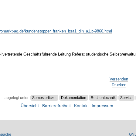
eromarkt-ag.de/kundenstopper_franken_bsa1_din_a1,p-9860.html
lvertretende Geschäftsführende Leitung Referat studentische Selbstverwaltu
Versenden
Drucken
abgelegt unter:
Semesterticket
Dokumentation
Rechentechnik
Service
Übersicht
Barrierefreiheit
Kontakt
Impressum
Apache
GN