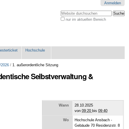
Anmelden
Website durchsuchen
nur im aktuellen Bereich
Erweiterte
Suche…
sterticket
Hochschule
/2026
/
1. außerordentliche Sitzung
udentische Selbstverwaltung &
Wann
28.10.2025
von
09:20
bis
09:40
Wo
Hochschule Ansbach -
Gebäude 70 Residenzstr. 8