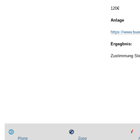
120€
Anlage
https://www.bu
Ergegbnis:
Zustimmung Stel
Artikelaktionen
Plone
Zope