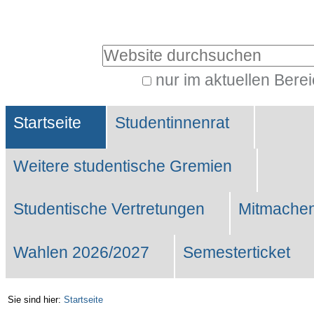
Benutzerspezifische
Werkzeuge
Website durchsuchen
nur im aktuellen Bere
Erweiterte
Sektionen
Suche…
Startseite
Studentinnenrat
Weitere studentische Gremien
Studentische Vertretungen
Mitmachen
Wahlen 2026/2027
Semesterticket
Sie sind hier:
Startseite