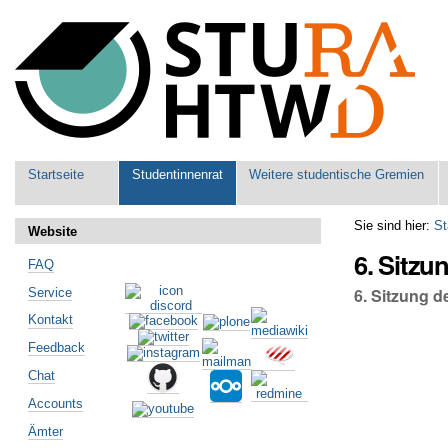
Benutzerspezifische
Werkzeuge
Sektionen
Startseite
Studentinnenrat
Weitere studentische Gremien
Sie sind hier:
St
Website
6. Sitzu
FAQ
6. Sitzung d
Service
Kontakt
Feedback
Chat
Accounts
Ämter