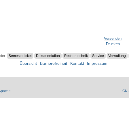
Versenden
Drucken
nter:
Semesterticket
Dokumentation
Rechentechnik
Service
Verwaltung
Übersicht
Barrierefreiheit
Kontakt
Impressum
Apache
GN