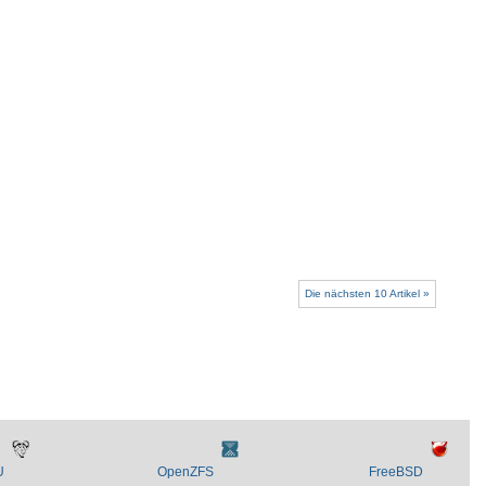
Die nächsten 10 Artikel »
U
OpenZFS
FreeBSD