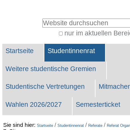
Benutzerspezifische
Werkzeuge
Website durchsuchen
nur im aktuellen Bere
Erweiterte
Sektionen
Suche…
Startseite
Studentinnenrat
Weitere studentische Gremien
Studentische Vertretungen
Mitmachen
Wahlen 2026/2027
Semesterticket
Sie sind hier:
/
/
/
Startseite
Studentinnenrat
Referate
Referat Organ