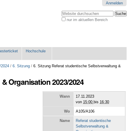
Anmelden
Website durchsuchen
nur im aktuellen Bereich
Erweiterte
Suche…
sterticket
Hochschule
/2024
/
6. Sitzung
/
6. Sitzung Referat studentische Selbstverwaltung &
g & Organisation 2023/2024
Wann
17.11.2023
von
15:00
bis
16:30
Wo
A105/A106
Name
Referat studentische
Selbstverwaltung &