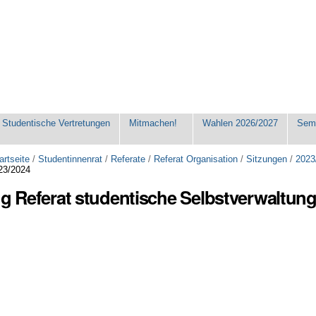
Studentische Vertretungen
Mitmachen!
Wahlen 2026/2027
Seme
artseite
/
Studentinnenrat
/
Referate
/
Referat Organisation
/
Sitzungen
/
2023
23/2024
ng Referat studentische Selbstverwaltun