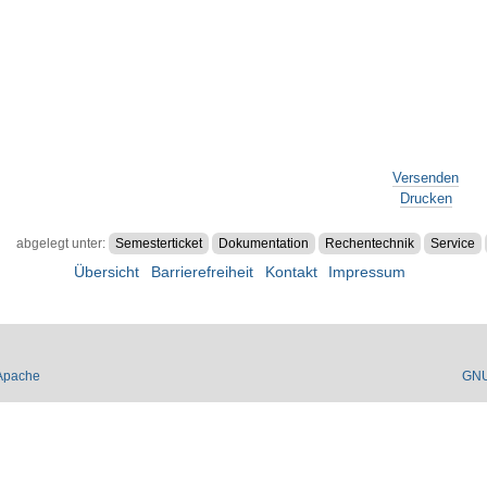
Versenden
Drucken
abgelegt unter:
Semesterticket
Dokumentation
Rechentechnik
Service
Übersicht
Barrierefreiheit
Kontakt
Impressum
Apache
GN