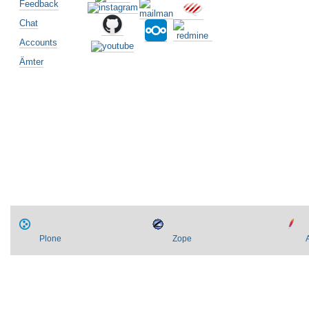
Feedback
Chat
Accounts
Ämter
Artikelaktionen
Plone
Zope