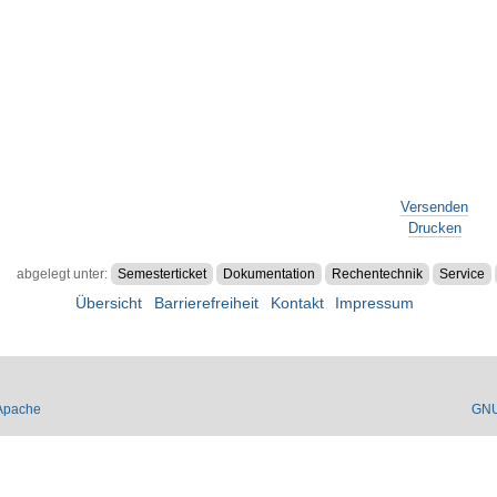
Versenden
Drucken
abgelegt unter:
Semesterticket
Dokumentation
Rechentechnik
Service
Übersicht
Barrierefreiheit
Kontakt
Impressum
Apache
GN