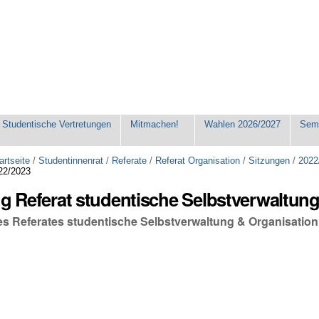
Studentische Vertretungen
Mitmachen!
Wahlen 2026/2027
Seme
artseite
/
Studentinnenrat
/
Referate
/
Referat Organisation
/
Sitzungen
/
2022
22/2023
ng Referat studentische Selbstverwaltun
des Referates studentische Selbstverwaltung & Organisatio