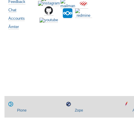
Feedback
Chat
Accounts
Ämter
Artikelaktionen
Plone
Zope