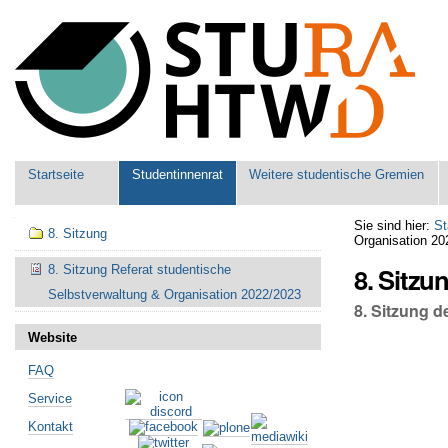
Benutzerspezifische
Werkzeuge
Sektionen
Startseite
Studentinnenrat
Weitere studentische Gremien
Navigation
Sie sind hier:
St
8. Sitzung
Organisation 20
8. Sitzu
8. Sitzung Referat studentische
Selbstverwaltung & Organisation 2022/2023
8. Sitzung 
Website
FAQ
Service
Kontakt