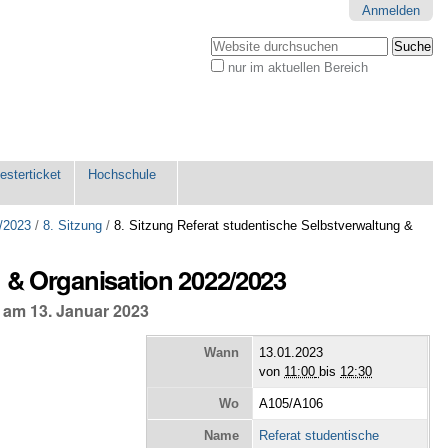
Anmelden
Website durchsuchen
nur im aktuellen Bereich
Erweiterte
Suche…
sterticket
Hochschule
/2023
/
8. Sitzung
/
8. Sitzung Referat studentische Selbstverwaltung &
g & Organisation 2022/2023
n am 13. Januar 2023
Wann
13.01.2023
von
11:00
bis
12:30
Wo
A105/A106
Name
Referat studentische