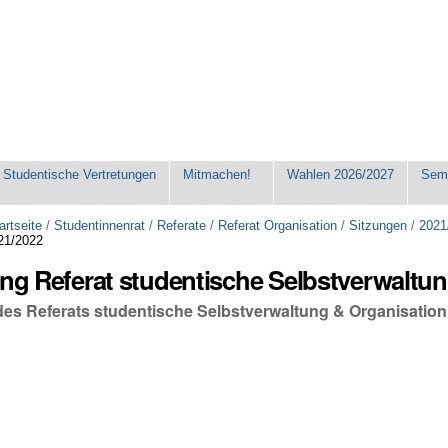
Studentische Vertretungen
Mitmachen!
Wahlen 2026/2027
Seme
artseite
/
Studentinnenrat
/
Referate
/
Referat Organisation
/
Sitzungen
/
2021
21/2022
ung Referat studentische Selbstverwaltu
 des Referats studentische Selbstverwaltung & Organisatio