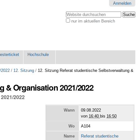
Anmelden
Website durchsuchen
nur im aktuellen Bereich
Erweiterte
Suche…
sterticket
Hochschule
/2022
/
12. Sitzung
/
12. Sitzung Referat studentische Selbstverwaltung &
ng & Organisation 2021/2022
n 2021/2022
Wann
09.08.2022
von
16:40
bis
16:50
Wo
A104
Name
Referat studentische