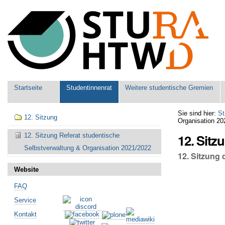
Benutzerspezifische
Werkzeuge
Sektionen
Startseite
Studentinnenrat
Weitere studentische Gremien
Navigation
Sie sind hier:
St
12. Sitzung
Organisation 20
12. Sitz
12. Sitzung Referat studentische
Selbstverwaltung & Organisation 2021/2022
12. Sitzung
Website
FAQ
Service
Kontakt