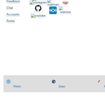
Feedback
Chat
Accounts
Ämter
Artikelaktionen
Plone
Zope