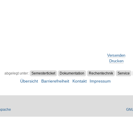
Versenden
Drucken
abgelegt unter:
Semesterticket
Dokumentation
Rechentechnik
Service
Übersicht
Barrierefreiheit
Kontakt
Impressum
Apache
GN