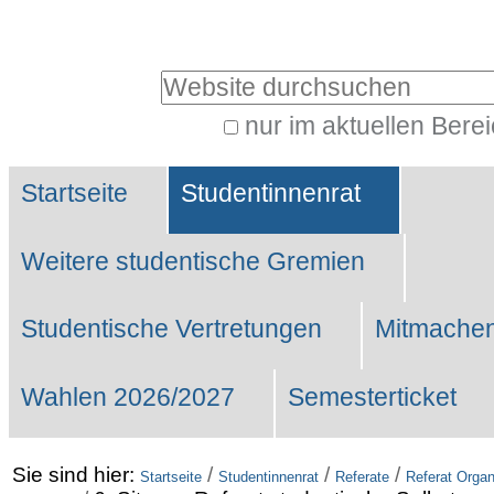
Benutzerspezifische
Werkzeuge
Website durchsuchen
nur im aktuellen Bere
Erweiterte
Sektionen
Suche…
Startseite
Studentinnenrat
Weitere studentische Gremien
Studentische Vertretungen
Mitmachen
Wahlen 2026/2027
Semesterticket
Sie sind hier:
/
/
/
Startseite
Studentinnenrat
Referate
Referat Organ