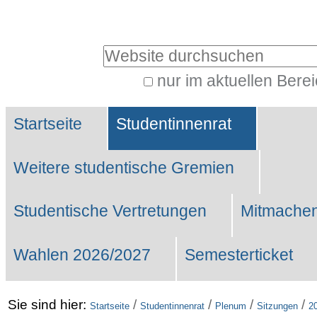
Benutzerspezifische
Werkzeuge
Website durchsuchen
nur im aktuellen Bere
Erweiterte
Sektionen
Suche…
Startseite
Studentinnenrat
Weitere studentische Gremien
Studentische Vertretungen
Mitmachen
Wahlen 2026/2027
Semesterticket
Sie sind hier:
/
/
/
/
Startseite
Studentinnenrat
Plenum
Sitzungen
2