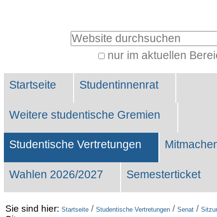
Benutzerspezifische
Werkzeuge
Website durchsuchen
nur im aktuellen Bere
Erweiterte
Sektionen
Suche…
Startseite
Studentinnenrat
Weitere studentische Gremien
Studentische Vertretungen
Mitmachen
Wahlen 2026/2027
Semesterticket
Sie sind hier:
/
/
/
Startseite
Studentische Vertretungen
Senat
Sitzu