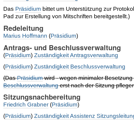
Das
Präsidium
bittet um Unterstützung zur Protokoll
Pad zur Erstellung von Mitschriften bereitgestellt.)
Redeleitung
Marius Hoffmann
(
Präsidium
)
Antrags- und Beschlussverwaltung
(
Präsidium
)
Zuständigkeit Antragsverwaltung
(
Präsidium
)
Zuständigkeit Beschlussverwaltung
(Das
Präsidium
wird - wegen minimaler Besetzung 
Beschlussverwaltung
erst nach der Sitzung pflege
Sitzungsnachbereitung
Friedrich Grabner
(
Präsidium
)
(
Präsidium
)
Zuständigkeit Assistenz Sitzungsleitun