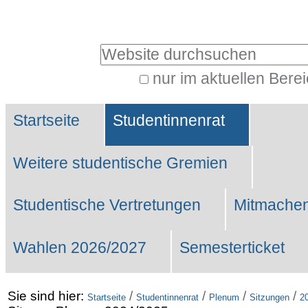
Benutzerspezifische
Werkzeuge
Website durchsuchen
nur im aktuellen Bere
Erweiterte
Sektionen
Suche…
Startseite
Studentinnenrat
Weitere studentische Gremien
Studentische Vertretungen
Mitmachen
Wahlen 2026/2027
Semesterticket
Sie sind hier:
/
/
/
/
Startseite
Studentinnenrat
Plenum
Sitzungen
2