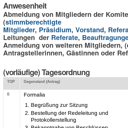
Anwesenheit
Abmeldung von Mitgliedern der Komit
(
stimmberechtigte
Mitglieder
,
Präsidium
,
Vorstand
,
Refer
Leitungen der
Referate
,
Beauftragung
Anmeldung von weiteren Mitgliedern, (
Antragstellerinnen, Gästinnen oder Re
(vorläufige) Tagesordnung
TOP
Gegenstand (Antrag)
Formalia
0.
Begrüßung zur Sitzung
Bestellung der Redeleitung und
Protokollerstellung
Bekanntgabe von Beschlüssen