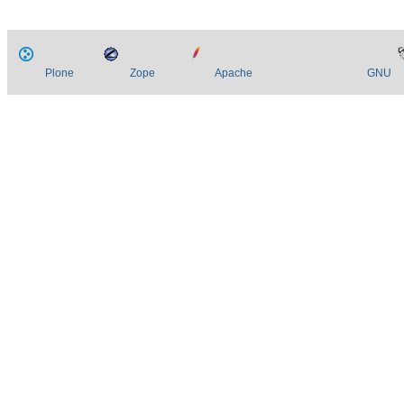
Plone
Zope
Apache
GNU