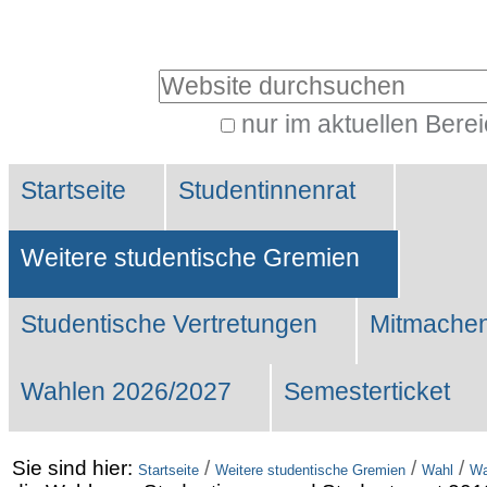
Benutzerspezifische
Werkzeuge
Website durchsuchen
nur im aktuellen Bere
Erweiterte
Sektionen
Suche…
Startseite
Studentinnenrat
Weitere studentische Gremien
Studentische Vertretungen
Mitmachen
Wahlen 2026/2027
Semesterticket
Sie sind hier:
/
/
/
Startseite
Weitere studentische Gremien
Wahl
Wa