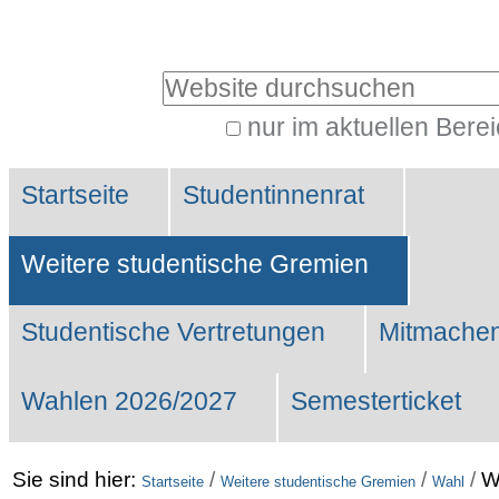
Benutzerspezifische
Werkzeuge
Website durchsuchen
nur im aktuellen Bere
Erweiterte
Sektionen
Suche…
Startseite
Studentinnenrat
Weitere studentische Gremien
Studentische Vertretungen
Mitmachen
Wahlen 2026/2027
Semesterticket
Sie sind hier:
/
/
/
W
Startseite
Weitere studentische Gremien
Wahl