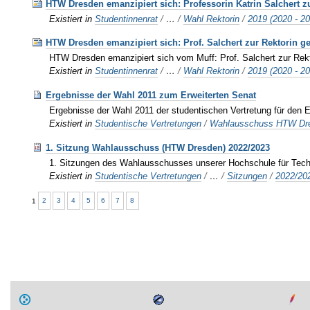
HTW Dresden emanzipiert sich: Professorin Katrin Salchert zu
Existiert in
Studentinnenrat
/
…
/
Wahl Rektorin
/
2019 (2020 - 2
HTW Dresden emanzipiert sich: Prof. Salchert zur Rektorin g
HTW Dresden emanzipiert sich vom Muff: Prof. Salchert zur Rekto
Existiert in
Studentinnenrat
/
…
/
Wahl Rektorin
/
2019 (2020 - 2
Ergebnisse der Wahl 2011 zum Erweiterten Senat
Ergebnisse der Wahl 2011 der studentischen Vertretung für den E
Existiert in
Studentische Vertretungen
/
Wahlausschuss HTW Dr
1. Sitzung Wahlausschuss (HTW Dresden) 2022/2023
1. Sitzungen des Wahlausschusses unserer Hochschule für Tech
Existiert in
Studentische Vertretungen
/
…
/
Sitzungen
/
2022/20
1
2
3
4
5
6
7
8