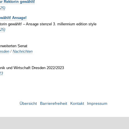
r Rektorin gewählt!
025)
ewählt! Ansage!
rin gewählt! – Ansage stenzel 3. millennium edition style
025)
rweiterten Senat
esden
/
Nachrichten
nik und Wirtschaft Dresden 2022/2023
23
Übersicht
Barrierefreiheit
Kontakt
Impressum