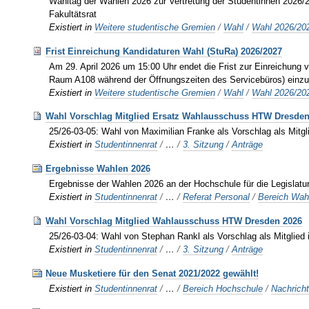
Wahltag der Wahlen 2026 zur Vertretung der Studentinnen 2026/2
Fakultätsrat
Existiert in
Weitere studentische Gremien
/
Wahl
/
Wahl 2026/20
Frist Einreichung Kandidaturen Wahl (StuRa) 2026/2027
Am 29. April 2026 um 15:00 Uhr endet die Frist zur Einreichung 
Raum A108 während der Öffnungszeiten des Servicebüros) einzu
Existiert in
Weitere studentische Gremien
/
Wahl
/
Wahl 2026/20
Wahl Vorschlag Mitglied Ersatz Wahlausschuss HTW Dresden
25/26-03-05: Wahl von Maximilian Franke als Vorschlag als Mitg
Existiert in
Studentinnenrat
/
…
/
3. Sitzung
/
Anträge
Ergebnisse Wahlen 2026
Ergebnisse der Wahlen 2026 an der Hochschule für die Legislatu
Existiert in
Studentinnenrat
/
…
/
Referat Personal
/
Bereich Wah
Wahl Vorschlag Mitglied Wahlausschuss HTW Dresden 2026
25/26-03-04: Wahl von Stephan Rankl als Vorschlag als Mitglied
Existiert in
Studentinnenrat
/
…
/
3. Sitzung
/
Anträge
Neue Musketiere für den Senat 2021/2022 gewählt!
Existiert in
Studentinnenrat
/
…
/
Bereich Hochschule
/
Nachrich