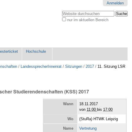
Anmelden
Website durchsuchen
nur im aktuellen Bereich
Erweiterte
Suche…
sterticket
Hochschule
enschaften
/
LandessprecherInnenrat
/
Sitzungen
/
2017
/
11. Sitzung LSR
ischer Studierendenschaften (KSS) 2017
Wann
18.11.2017
von
11:00
bis
17:00
Wo
(StuRa) HTWK Leipzig
Name
Vertretung