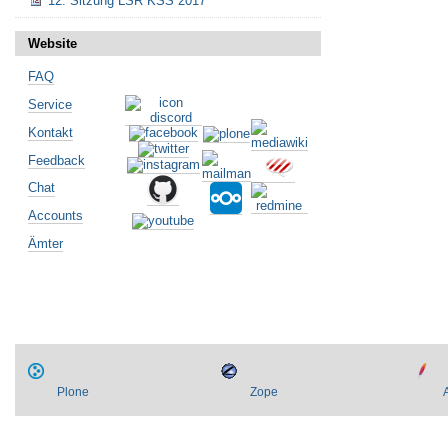
12. Sitzung LSR KSS 2017
Website
FAQ
Artikelaktionen
Service
Kontakt
Feedback
Chat
Accounts
Ämter
Plone
Zope