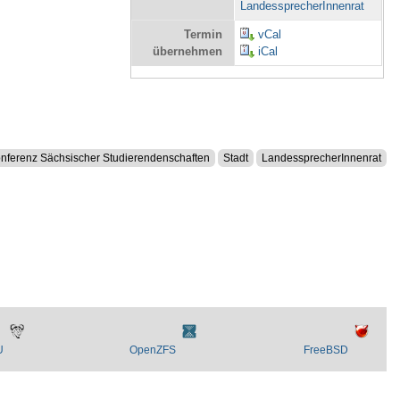
LandessprecherInnenrat
Termin
vCal
übernehmen
iCal
nferenz Sächsischer Studierendenschaften
Stadt
LandessprecherInnenrat
U
OpenZFS
FreeBSD