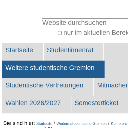
Benutzerspezifische
Werkzeuge
Website durchsuchen
nur im aktuellen Bere
Erweiterte
Sektionen
Suche…
Startseite
Studentinnenrat
Weitere studentische Gremien
Studentische Vertretungen
Mitmachen
Wahlen 2026/2027
Semesterticket
Sie sind hier:
/
/
Startseite
Weitere studentische Gremien
Konferenz