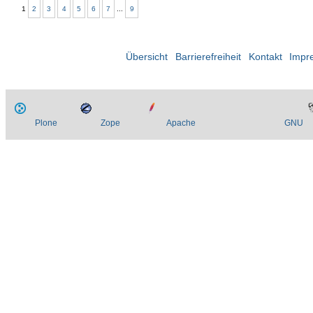
1
2
3
4
5
6
7
...
9
Übersicht
Barrierefreiheit
Kontakt
Impr
Plone
Zope
Apache
GNU