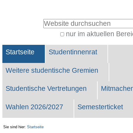
Benutzerspezifische
Werkzeuge
Website durchsuchen
nur im aktuellen Bere
Erweiterte
Sektionen
Suche…
Startseite
Studentinnenrat
Weitere studentische Gremien
Studentische Vertretungen
Mitmachen
Wahlen 2026/2027
Semesterticket
Sie sind hier:
Startseite