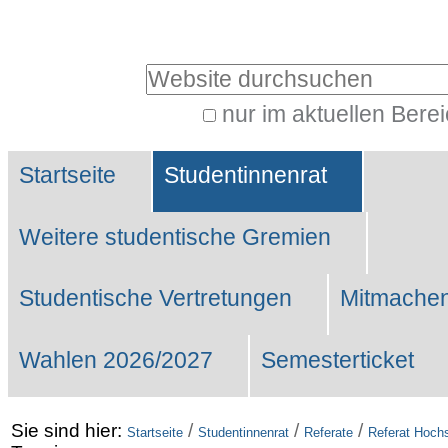
Benutzerspezifische
Werkzeuge
Website durchsuchen
nur im aktuellen Bere
Erweiterte
Sektionen
Suche…
Startseite
Studentinnenrat
Weitere studentische Gremien
Studentische Vertretungen
Mitmachen
Wahlen 2026/2027
Semesterticket
Sie sind hier:
/
/
/
Startseite
Studentinnenrat
Referate
Referat Hochs