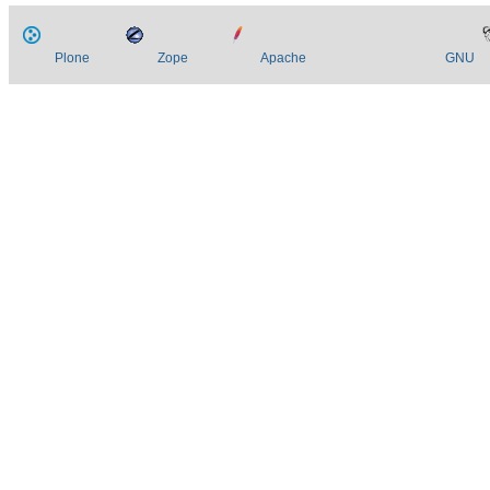
Plone
Zope
Apache
GNU