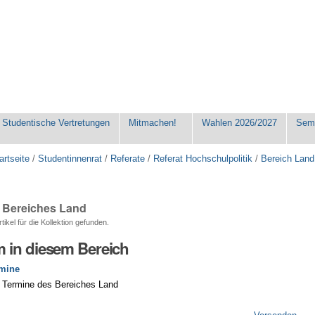
Studentische Vertretungen
Mitmachen!
Wahlen 2026/2027
Seme
artseite
/
Studentinnenrat
/
Referate
/
Referat Hochschulpolitik
/
Bereich Land
 Bereiches Land
ikel für die Kollektion gefunden.
 in diesem Bereich
rmine
 Termine des Bereiches Land