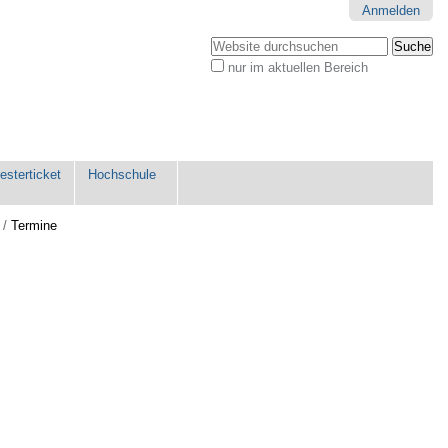
Anmelden
Website durchsuchen
nur im aktuellen Bereich
Erweiterte
Suche…
sterticket
Hochschule
/
Termine