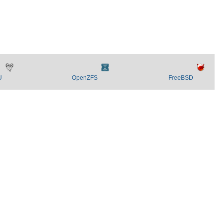
U
OpenZFS
FreeBSD