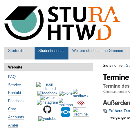
Benutzerspezifische
Werkzeuge
Sektionen
Startseite
Studentinnenrat
Weitere studentische Gremien
Sie sind hier:
St
Website
Termine
FAQ
Termine des
Service
Keine passenden Art
Kontakt
Außerdem
Feedback
Chat
Frühere Te
Accounts
vergangene
Ämter
Artikelaktionen