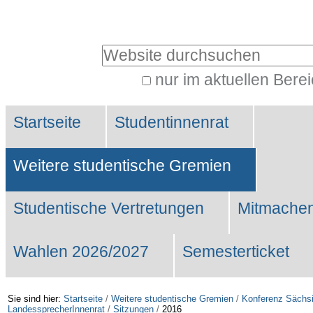
Benutzerspezifische
Werkzeuge
Website durchsuchen
nur im aktuellen Bere
Erweiterte
Sektionen
Suche…
Startseite
Studentinnenrat
Weitere studentische Gremien
Studentische Vertretungen
Mitmachen
Wahlen 2026/2027
Semesterticket
Sie sind hier:
Startseite
/
Weitere studentische Gremien
/
Konferenz Sächsi
LandessprecherInnenrat
/
Sitzungen
/
2016