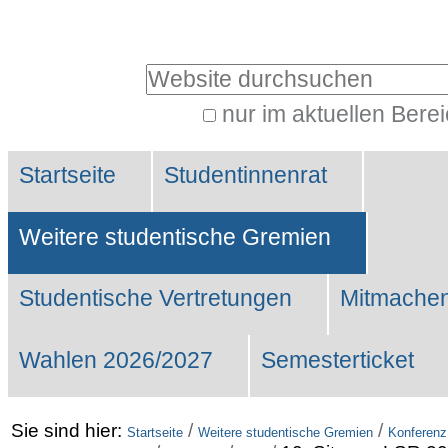
Benutzerspezifische
Werkzeuge
Website durchsuchen
nur im aktuellen Bere
Erweiterte
Sektionen
Suche…
Startseite
Studentinnenrat
Weitere studentische Gremien
Studentische Vertretungen
Mitmachen
Wahlen 2026/2027
Semesterticket
Sie sind hier:
/
/
Startseite
Weitere studentische Gremien
Konferenz