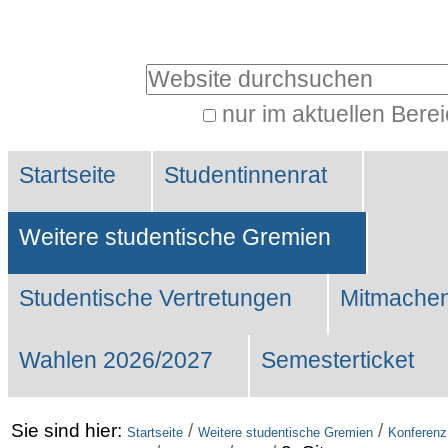
Benutzerspezifische
Werkzeuge
Website durchsuchen
nur im aktuellen Bere
Erweiterte
Sektionen
Suche…
Startseite
Studentinnenrat
Weitere studentische Gremien
Studentische Vertretungen
Mitmachen
Wahlen 2026/2027
Semesterticket
Sie sind hier:
/
/
Startseite
Weitere studentische Gremien
Konferenz