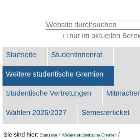
Benutzerspezifische
Werkzeuge
Website durchsuchen
nur im aktuellen Bere
Erweiterte
Sektionen
Suche…
Startseite
Studentinnenrat
Weitere studentische Gremien
Studentische Vertretungen
Mitmachen
Wahlen 2026/2027
Semesterticket
Sie sind hier:
/
/
Startseite
Weitere studentische Gremien