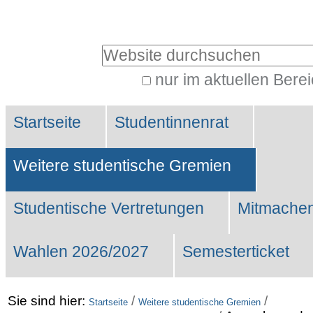
Benutzerspezifische
Werkzeuge
Website durchsuchen
nur im aktuellen Bere
Erweiterte
Sektionen
Suche…
Startseite
Studentinnenrat
Weitere studentische Gremien
Studentische Vertretungen
Mitmachen
Wahlen 2026/2027
Semesterticket
Sie sind hier:
/
/
Startseite
Weitere studentische Gremien