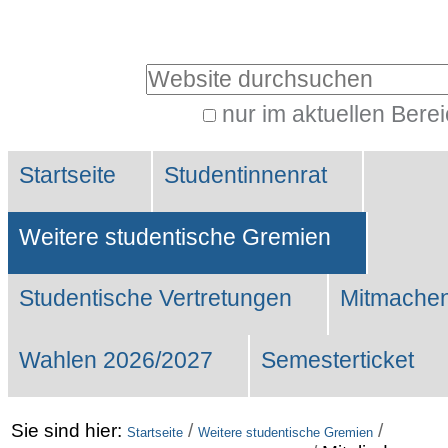
Benutzerspezifische
Werkzeuge
Website durchsuchen
nur im aktuellen Bere
Erweiterte
Sektionen
Suche…
Startseite
Studentinnenrat
Weitere studentische Gremien
Studentische Vertretungen
Mitmachen
Wahlen 2026/2027
Semesterticket
Sie sind hier:
/
/
Startseite
Weitere studentische Gremien