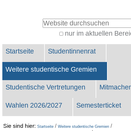
Benutzerspezifische
Werkzeuge
Website durchsuchen
nur im aktuellen Bere
Erweiterte
Sektionen
Suche…
Startseite
Studentinnenrat
Weitere studentische Gremien
Studentische Vertretungen
Mitmachen
Wahlen 2026/2027
Semesterticket
Sie sind hier:
/
/
Startseite
Weitere studentische Gremien