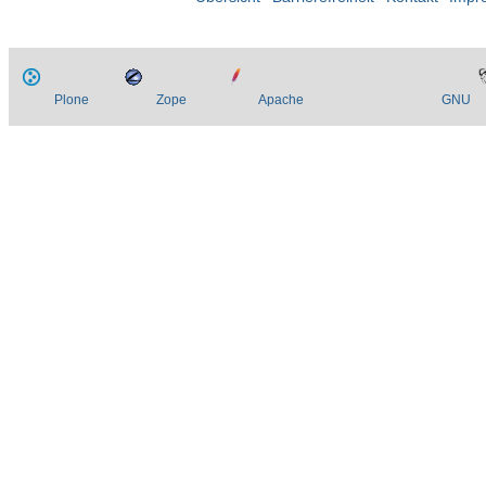
Plone
Zope
Apache
GNU