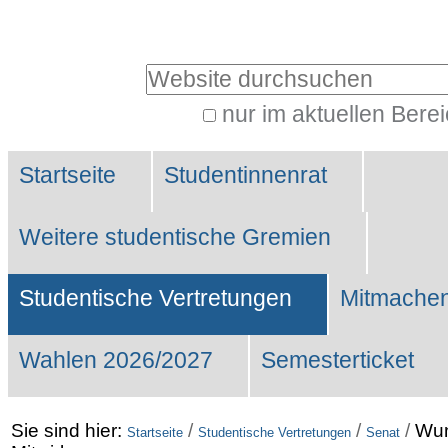
Benutzerspezifische
Werkzeuge
Website durchsuchen
nur im aktuellen Bere
Erweiterte
Sektionen
Suche…
Startseite
Studentinnenrat
Weitere studentische Gremien
Studentische Vertretungen
Mitmachen
Wahlen 2026/2027
Semesterticket
Sie sind hier:
/
/
/
Wun
Startseite
Studentische Vertretungen
Senat