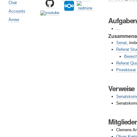
Chat
Accounts
Aufgabe
Ämter
…
Zusammenar
Senat
, ins
Referat St
Bereic
Referat Qu
Prorektorat
Verweise
Senatskomm
Senatskomm
Mitgliede
Clemens An
Oliver Kre