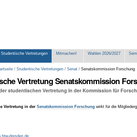
Studentische Vertretungen
Mitmachen!
Wahlen 2026/2027
Seme
artseite
/
Studentische Vertretungen
/
Senat
/
Senatskommission Forschung
ische Vertretung Senatskommission For
 der studentischen Vertretung in der Kommission für Fors
e Vertretung in der
Senatskommission Forschung
wirkt für die Mitgliede
a.htw-dresden.de