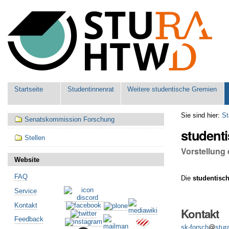
Benutzerspezifische
Werkzeuge
Sektionen
Startseite
Studentinnenrat
Weitere studentische Gremien
Navigation
Sie sind hier:
St
Senatskommission Forschung
student
Stellen
Vorstellung
Website
FAQ
Die
studentisch
Service
Kontakt
Kontakt
Feedback
sk-forsch
@
stur