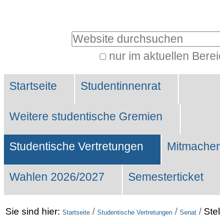
Benutzerspezifische
Werkzeuge
Website durchsuchen
nur im aktuellen Bere
Erweiterte
Sektionen
Suche…
Startseite
Studentinnenrat
Weitere studentische Gremien
Studentische Vertretungen
Mitmachen
Wahlen 2026/2027
Semesterticket
Sie sind hier:
/
/
/
Ste
Startseite
Studentische Vertretungen
Senat