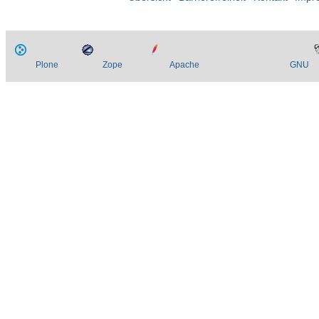
Plone
Zope
Apache
GNU