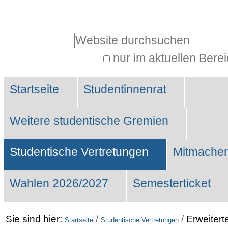
Benutzerspezifische
Werkzeuge
Website durchsuchen
nur im aktuellen Bere
Erweiterte
Sektionen
Suche…
Startseite
Studentinnenrat
Weitere studentische Gremien
Studentische Vertretungen
Mitmachen
Wahlen 2026/2027
Semesterticket
Sie sind hier:
/
/
Erweitert
Startseite
Studentische Vertretungen