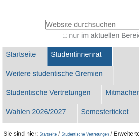
Benutzerspezifische
Werkzeuge
Website durchsuchen
nur im aktuellen Bere
Erweiterte
Sektionen
Suche…
Startseite
Studentinnenrat
Weitere studentische Gremien
Studentische Vertretungen
Mitmachen
Wahlen 2026/2027
Semesterticket
Sie sind hier:
/
/
Erweitert
Startseite
Studentische Vertretungen