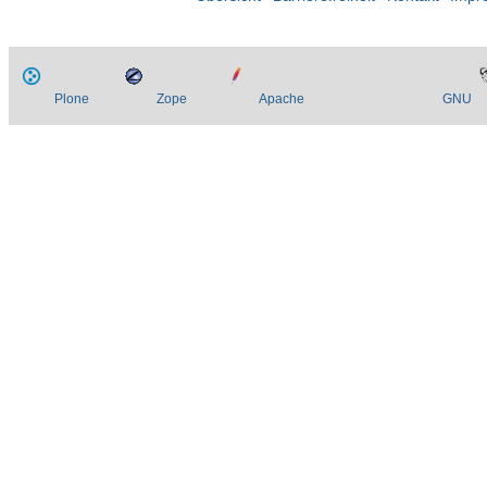
Plone
Zope
Apache
GNU