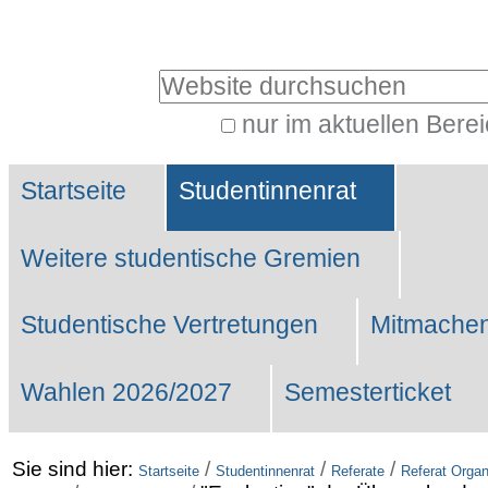
Benutzerspezifische
Werkzeuge
Website durchsuchen
nur im aktuellen Bere
Erweiterte
Sektionen
Suche…
Startseite
Studentinnenrat
Weitere studentische Gremien
Studentische Vertretungen
Mitmachen
Wahlen 2026/2027
Semesterticket
Sie sind hier:
/
/
/
Startseite
Studentinnenrat
Referate
Referat Organ