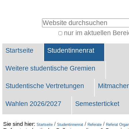
Benutzerspezifische
Werkzeuge
Website durchsuchen
nur im aktuellen Bere
Erweiterte
Sektionen
Suche…
Startseite
Studentinnenrat
Weitere studentische Gremien
Studentische Vertretungen
Mitmachen
Wahlen 2026/2027
Semesterticket
Sie sind hier:
/
/
/
Startseite
Studentinnenrat
Referate
Referat Organ