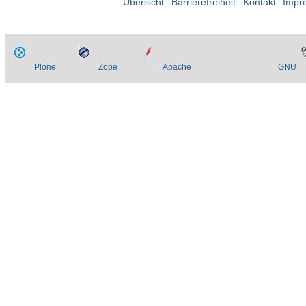
Übersicht
Barrierefreiheit
Kontakt
Impr
Plone
Zope
Apache
GNU