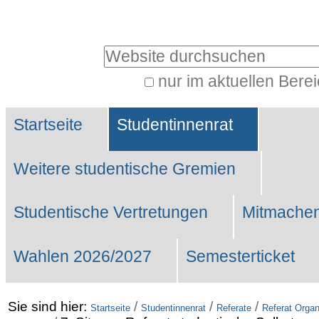
Benutzerspezifische
Werkzeuge
Website durchsuchen
nur im aktuellen Bere
Erweiterte
Sektionen
Suche…
Startseite
Studentinnenrat
Weitere studentische Gremien
Studentische Vertretungen
Mitmachen
Wahlen 2026/2027
Semesterticket
Sie sind hier:
/
/
/
Startseite
Studentinnenrat
Referate
Referat Organ